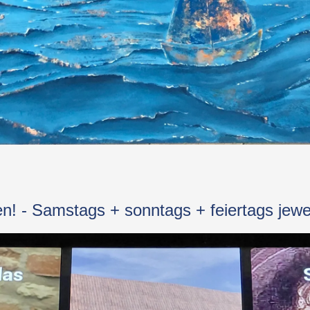
ren! - Samstags + sonntags + feiertags jewe